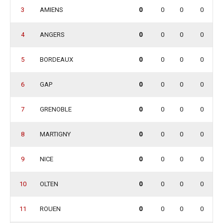
3
AMIENS
0
0
0
0
4
ANGERS
0
0
0
0
5
BORDEAUX
0
0
0
0
6
GAP
0
0
0
0
7
GRENOBLE
0
0
0
0
8
MARTIGNY
0
0
0
0
9
NICE
0
0
0
0
10
OLTEN
0
0
0
0
11
ROUEN
0
0
0
0