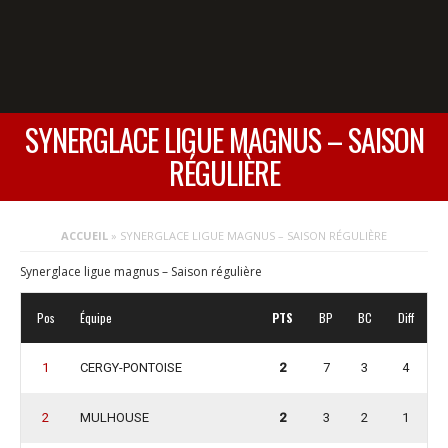
SYNERGLACE LIGUE MAGNUS – SAISON
RÉGULIÈRE
ACCUEIL
»
SYNERGLACE LIGUE MAGNUS – SAISON RÉGULIÈRE
Synerglace ligue magnus – Saison régulière
Pos
Équipe
PTS
BP
BC
Diff
1
CERGY-PONTOISE
2
7
3
4
2
MULHOUSE
2
3
2
1