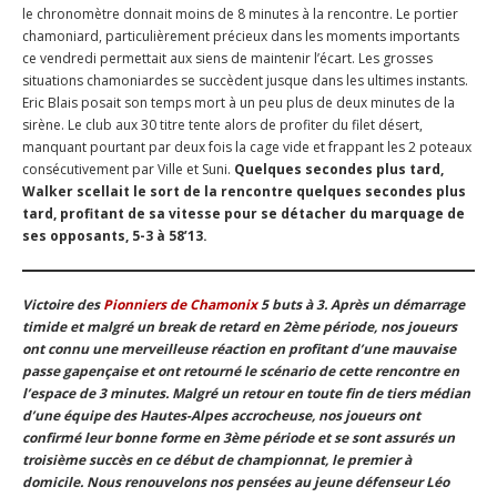
le chronomètre donnait moins de 8 minutes à la rencontre. Le portier
chamoniard, particulièrement précieux dans les moments importants
ce vendredi permettait aux siens de maintenir l’écart. Les grosses
situations chamoniardes se succèdent jusque dans les ultimes instants.
Eric Blais posait son temps mort à un peu plus de deux minutes de la
sirène. Le club aux 30 titre tente alors de profiter du filet désert,
manquant pourtant par deux fois la cage vide et frappant les 2 poteaux
consécutivement par Ville et Suni.
Quelques secondes plus tard,
Walker scellait le sort de la rencontre quelques secondes plus
tard, profitant de sa vitesse pour se détacher du marquage de
ses opposants, 5-3 à 58’13.
Victoire des
Pionniers de Chamonix
5 buts à 3. Après un démarrage
timide et malgré un break de retard en 2ème période, nos joueurs
ont connu une merveilleuse réaction en profitant d’une mauvaise
passe gapençaise et ont retourné le scénario de cette rencontre en
l’espace de 3 minutes. Malgré un retour en toute fin de tiers médian
d’une équipe des Hautes-Alpes accrocheuse, nos joueurs ont
confirmé leur bonne forme en 3ème période et se sont assurés un
troisième succès en ce début de championnat, le premier à
domicile. Nous renouvelons nos pensées au jeune défenseur Léo