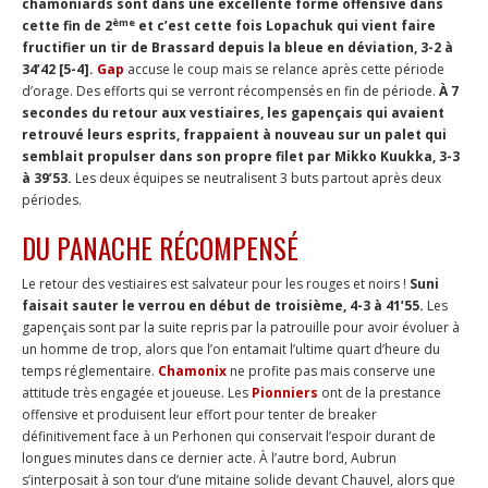
chamoniards sont dans une excellente forme offensive dans
ème
cette fin de 2
et c’est cette fois Lopachuk qui vient faire
fructifier un tir de Brassard depuis la bleue en déviation, 3-2 à
34’42 [5-4].
Gap
accuse le coup mais se relance après cette période
d’orage. Des efforts qui se verront récompensés en fin de période.
À 7
secondes du retour aux vestiaires, les gapençais qui avaient
retrouvé leurs esprits, frappaient à nouveau sur un palet qui
semblait propulser dans son propre filet par Mikko Kuukka, 3-3
à 39’53.
Les deux équipes se neutralisent 3 buts partout après deux
périodes.
DU PANACHE RÉCOMPENSÉ
Le retour des vestiaires est salvateur pour les rouges et noirs !
Suni
faisait sauter le verrou en début de troisième, 4-3 à 41’55.
Les
gapençais sont par la suite repris par la patrouille pour avoir évoluer à
un homme de trop, alors que l’on entamait l’ultime quart d’heure du
temps réglementaire.
Chamonix
ne profite pas mais conserve une
attitude très engagée et joueuse. Les
Pionniers
ont de la prestance
offensive et produisent leur effort pour tenter de breaker
définitivement face à un Perhonen qui conservait l’espoir durant de
longues minutes dans ce dernier acte. À l’autre bord, Aubrun
s’interposait à son tour d’une mitaine solide devant Chauvel, alors que