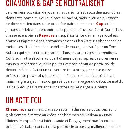
CHAMONIX & GAP SE NEUTRALISENT
La première occasion de jouer en supériorité est accordée aux nôtres
dans cette partie. Y. Coulaud part au cachot, mais le jeu de puissance
ne donnera rien dans cette première paire de minutes.
Gap
a des
jambes en début de rencontre et la punition s’inverse. Camil Durand est
chassé et envoie les
Rapaces
en supériorité. Le démarrage local est
timide et imprécis dans les transmissions et les visiteurs obtiennent les
meilleures situations dans ce début de match, contrarié par un Tom
Aubrun qui se montrait important dans ses premières interventions.
Coffy sonnait la révolte au quart d’heure de jeu, après des premières
minutes imprécises. Aubrun poursuivait son début de partie solide
devant le filet et évitait une ouverture du score gapençaise qui se
précisait. Un powerplay intervient en fin de premier acte côté local,
mais malgré un jeu mieux organisé que sur la vague du début de match,
les deux équipes restaient sur ce score nul et vierge à la pause.
UN ACTE FOU
Chamonix
entre mieux dans son acte médian et les occasions sont
globalement à mettre au crédit des hommes de Sinkkonen et Roy.
L’intensité apposée est intéressante et l’engagement maximum. Le
premier véritable contact de la période le prouvera malheureusement