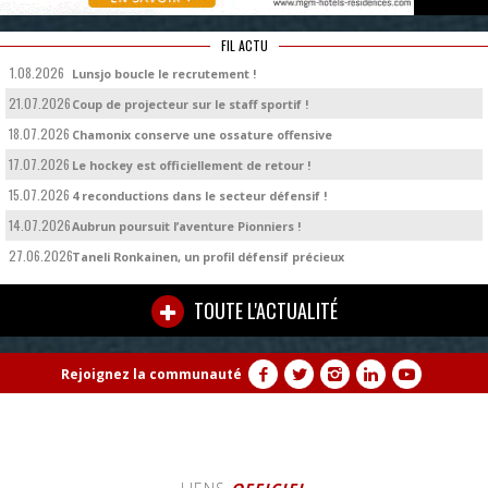
FIL ACTU
1.08.2026
Lunsjo boucle le recrutement !
21.07.2026
Coup de projecteur sur le staff sportif !
18.07.2026
Chamonix conserve une ossature offensive
17.07.2026
Le hockey est officiellement de retour !
15.07.2026
4 reconductions dans le secteur défensif !
14.07.2026
Aubrun poursuit l’aventure Pionniers !
27.06.2026
Taneli Ronkainen, un profil défensif précieux
TOUTE L'ACTUALITÉ
Rejoignez la communauté