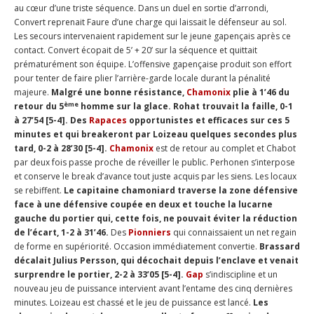
au cœur d’une triste séquence. Dans un duel en sortie d’arrondi,
Convert reprenait Faure d’une charge qui laissait le défenseur au sol.
Les secours intervenaient rapidement sur le jeune gapençais après ce
contact. Convert écopait de 5’ + 20’ sur la séquence et quittait
prématurément son équipe. L’offensive gapençaise produit son effort
pour tenter de faire plier l’arrière-garde locale durant la pénalité
majeure.
Malgré une bonne résistance,
Chamonix
plie à 1’46 du
ème
retour du 5
homme sur la glace. Rohat trouvait la faille, 0-1
à 27’54 [5-4]. Des
Rapaces
opportunistes et efficaces sur ces 5
minutes et qui breakeront par Loizeau quelques secondes plus
tard, 0-2 à 28’30 [5-4].
Chamonix
est de retour au complet et Chabot
par deux fois passe proche de réveiller le public. Perhonen s’interpose
et conserve le break d’avance tout juste acquis par les siens. Les locaux
se rebiffent.
Le capitaine chamoniard traverse la zone défensive
face à une défensive coupée en deux et touche la lucarne
gauche du portier qui, cette fois, ne pouvait éviter la réduction
de l’écart, 1-2 à 31’46.
Des
Pionniers
qui connaissaient un net regain
de forme en supériorité. Occasion immédiatement convertie.
Brassard
décalait Julius Persson, qui décochait depuis l’enclave et venait
surprendre le portier, 2-2 à 33’05 [5-4].
Gap
s’indiscipline et un
nouveau jeu de puissance intervient avant l’entame des cinq dernières
minutes. Loizeau est chassé et le jeu de puissance est lancé.
Les