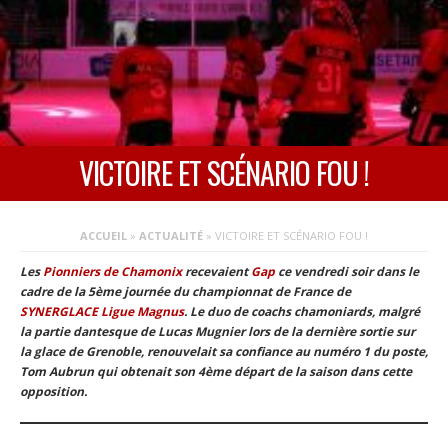
VICTOIRE ET SCÉNARIO FOU !
ACCUEIL
»
ACTUALITÉ
»
VICTOIRE ET SCÉNARIO FOU !
Les
Pionniers de Chamonix
recevaient
Gap
ce vendredi soir dans le
cadre de la 5ème journée du championnat de France de
SYNERGLACE Ligue Magnus
. Le duo de coachs chamoniards, malgré
la partie dantesque de Lucas Mugnier lors de la dernière sortie sur
la glace de Grenoble, renouvelait sa confiance au numéro 1 du poste,
Tom Aubrun qui obtenait son 4ème départ de la saison dans cette
opposition.