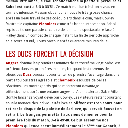
médian.
Ritz lance, le caoutchouc touche la partie supérieure et
Sabol est battu, 3-3 à 33’51.
Ce match est d’un très bon niveau en
terme d’intensité. Masson obtient une nouvelle très grosse chance
après un beau travail de ses coéquipiers dans le coin, mais Cowley
frustrait le capitaine
Pionniers
d’une très bonne intervention. Sabol
répliquait d’une parade circulaire de la mitaine spectaculaire face à
Halley dans un combat de chaque instant. La fin de période approche
et le score est nul, 3 buts partout après quarante minutes de jeu.
LES DUCS FORCENT LA DÉCISION
Angers
domine les premières minutes de ce troisième vingt. Sabol est
précieux dans les premières minutes, bloquant les tirs venus de la
bleue. Les
Ducs
poussent pour tenter de prendre l’avantage dans une
partie toujours très agréable et
Chamonix
esquisse de belles
réactions. Les montagnards qui se montreront davantage
offensivement après une entame angevine. Alanne alertait Gabin Ville,
dont le lancer se voyait dévié par Cowley. Les visiteurs restent pourtant
sous la menace des individualités locales.
Silfver est trop court pour
retirer le disque de la palette de Sarlieve, qui servait Bouvet en
retrait. Le français permettait aux siens de mener pour la
première fois du match, 3-4 à 49’48. Ce but assomme nos
ème
Pionniers
qui encaissent immédiatement le 5
par Gaborit, 3-