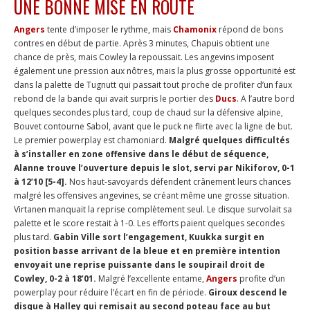
UNE BONNE MISE EN ROUTE
Angers
tente d’imposer le rythme, mais
Chamonix
répond de bons
contres en début de partie. Après 3 minutes, Chapuis obtient une
chance de près, mais Cowley la repoussait. Les angevins imposent
également une pression aux nôtres, mais la plus grosse opportunité est
dans la palette de Tugnutt qui passait tout proche de profiter d’un faux
rebond de la bande qui avait surpris le portier des
Ducs
. A l’autre bord
quelques secondes plus tard, coup de chaud sur la défensive alpine,
Bouvet contourne Sabol, avant que le puck ne flirte avec la ligne de but.
Le premier powerplay est chamoniard.
Malgré quelques difficultés
à s’installer en zone offensive dans le début de séquence,
Alanne trouve l’ouverture depuis le slot, servi par Nikiforov, 0-1
à 12’10 [5-4].
Nos haut-savoyards défendent crânement leurs chances
malgré les offensives angevines, se créant même une grosse situation.
Virtanen manquait la reprise complètement seul. Le disque survolait sa
palette et le score restait à 1-0. Les efforts paient quelques secondes
plus tard.
Gabin Ville sort l’engagement, Kuukka surgit en
position basse arrivant de la bleue et en première intention
envoyait une reprise puissante dans le soupirail droit de
Cowley, 0-2 à 18’01.
Malgré l’excellente entame,
Angers
profite d’un
powerplay pour réduire l’écart en fin de période.
Giroux descend le
disque à Halley qui remisait au second poteau face au but