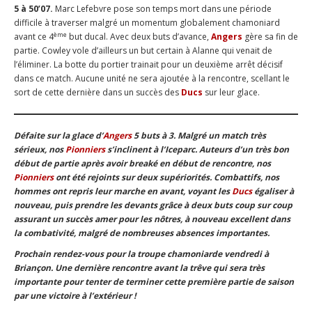
5 à 50’07.
Marc Lefebvre pose son temps mort dans une période
difficile à traverser malgré un momentum globalement chamoniard
ème
avant ce 4
but ducal. Avec deux buts d’avance,
Angers
gère sa fin de
partie. Cowley vole d’ailleurs un but certain à Alanne qui venait de
l’éliminer. La botte du portier trainait pour un deuxième arrêt décisif
dans ce match. Aucune unité ne sera ajoutée à la rencontre, scellant le
sort de cette dernière dans un succès des
Ducs
sur leur glace.
Défaite sur la glace d’
Angers
5 buts à 3. Malgré un match très
sérieux, nos
Pionniers
s’inclinent à l’Iceparc. Auteurs d’un très bon
début de partie après avoir breaké en début de rencontre, nos
Pionniers
ont été rejoints sur deux supériorités. Combattifs, nos
hommes ont repris leur marche en avant, voyant les
Ducs
égaliser à
nouveau, puis prendre les devants grâce à deux buts coup sur coup
assurant un succès amer pour les nôtres, à nouveau excellent dans
la combativité, malgré de nombreuses absences importantes.
Prochain rendez-vous pour la troupe chamoniarde vendredi à
Briançon. Une dernière rencontre avant la trêve qui sera très
importante pour tenter de terminer cette première partie de saison
par une victoire à l’extérieur !