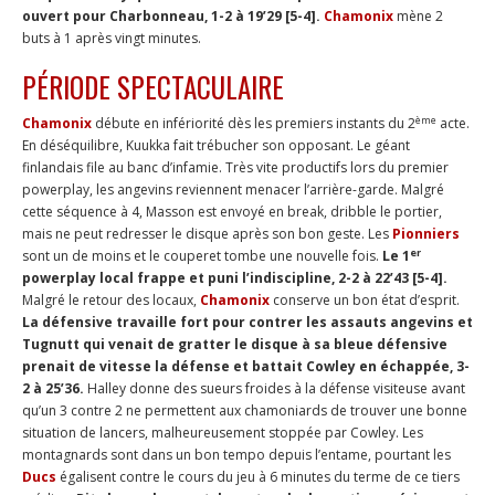
ouvert pour Charbonneau, 1-2 à 19’29 [5-4].
Chamonix
mène 2
buts à 1 après vingt minutes.
PÉRIODE SPECTACULAIRE
ème
Chamonix
débute en infériorité dès les premiers instants du 2
acte.
En déséquilibre, Kuukka fait trébucher son opposant. Le géant
finlandais file au banc d’infamie. Très vite productifs lors du premier
powerplay, les angevins reviennent menacer l’arrière-garde. Malgré
cette séquence à 4, Masson est envoyé en break, dribble le portier,
mais ne peut redresser le disque après son bon geste. Les
Pionniers
er
sont un de moins et le couperet tombe une nouvelle fois.
Le 1
powerplay local frappe et puni l’indiscipline, 2-2 à 22’43 [5-4].
Malgré le retour des locaux,
Chamonix
conserve un bon état d’esprit.
La défensive travaille fort pour contrer les assauts angevins et
Tugnutt qui venait de gratter le disque à sa bleue défensive
prenait de vitesse la défense et battait Cowley en échappée, 3-
2 à 25’36.
Halley donne des sueurs froides à la défense visiteuse avant
qu’un 3 contre 2 ne permettent aux chamoniards de trouver une bonne
situation de lancers, malheureusement stoppée par Cowley. Les
montagnards sont dans un bon tempo depuis l’entame, pourtant les
Ducs
égalisent contre le cours du jeu à 6 minutes du terme de ce tiers