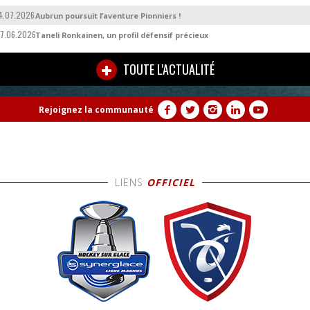
4.07.2026
Aubrun poursuit l’aventure Pionniers !
7.06.2026
Taneli Ronkainen, un profil défensif précieux
TOUTE L'ACTUALITÉ
Rejoignez la communauté
LIENS
OFFICIEL