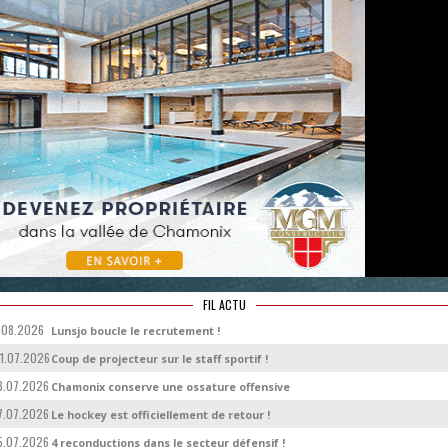
FIL ACTU
.08.2026
Lunsjo boucle le recrutement !
1.07.2026
Coup de projecteur sur le staff sportif !
8.07.2026
Chamonix conserve une ossature offensive
7.07.2026
Le hockey est officiellement de retour !
5.07.2026
4 reconductions dans le secteur défensif !