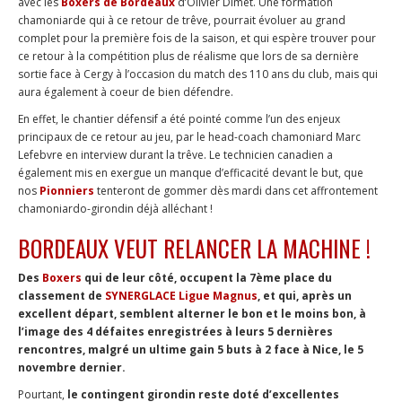
avec les
Boxers de Bordeaux
d’Olivier Dimet. Une formation
chamoniarde qui à ce retour de trêve, pourrait évoluer au grand
complet pour la première fois de la saison, et qui espère trouver pour
ce retour à la compétition plus de réalisme que lors de sa dernière
sortie face à Cergy à l’occasion du match des 110 ans du club, mais qui
aura également à coeur de bien défendre.
En effet, le chantier défensif a été pointé comme l’un des enjeux
principaux de ce retour au jeu, par le head-coach chamoniard Marc
Lefebvre en interview durant la trêve. Le technicien canadien a
également mis en exergue un manque d’efficacité devant le but, que
nos
Pionniers
tenteront de gommer dès mardi dans cet affrontement
chamoniardo-girondin déjà alléchant !
BORDEAUX VEUT RELANCER LA MACHINE !
Des
Boxers
qui de leur côté, occupent la 7ème place du
classement de
SYNERGLACE Ligue Magnus
, et qui, après un
excellent départ, semblent alterner le bon et le moins bon, à
l’image des 4 défaites enregistrées à leurs 5 dernières
rencontres, malgré un ultime gain 5 buts à 2 face à Nice, le 5
novembre dernier.
Pourtant,
le contingent girondin reste doté d’excellentes