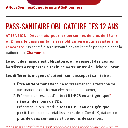
#NousSommesConquérants
#GoPionniers
PASS-SANITAIRE OBLIGATOIRE DÈS 12 ANS !
ATTENTION !
Désormais, pour les personnes de plus de 12 ans
et 2 mois, le pass sanitaire sera obligatoire pour assister à la
rencontre.
Un contrôle sera instauré devant l’entrée principale dans la
patinoire de
Chamonix
.
Le port du masque est obligatoire, et le respect des gestes
barrières à respecter au sein de notre antre de Richard Bozon !
Les différents moyens d’obtenir son passeport sanitaire :
Être entièrement vacciné
et présenter son attestation de
vaccination (sous format électronique ou papier)
Présenter un résultat d’un
test RT-PCR ou antigénique
*
négatif de moins de 72h.
Présenter un résultat d’un
test RT-PCR ou antigénique
positif
attestant du rétablissement de la Covid-19, datant
de
plus de deux semaines et de moins de six mois.
* Les tests antigéniques sont disponibles sans rendez-vous, en – de 30