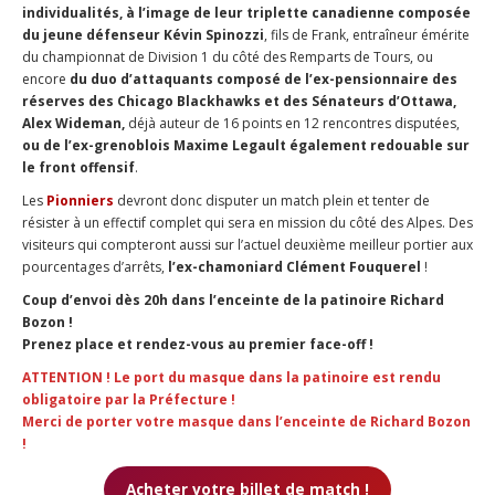
individualités, à l’image de leur triplette canadienne composée
du jeune défenseur Kévin Spinozzi
, fils de Frank, entraîneur émérite
du championnat de Division 1 du côté des Remparts de Tours, ou
encore
du duo d’attaquants composé de l’ex-pensionnaire des
réserves des Chicago Blackhawks et des Sénateurs d’Ottawa,
Alex Wideman,
déjà auteur de 16 points en 12 rencontres disputées,
ou de l’ex-grenoblois Maxime Legault également redouable sur
le front offensif
.
Les
Pionniers
devront donc disputer un match plein et tenter de
résister à un effectif complet qui sera en mission du côté des Alpes. Des
visiteurs qui compteront aussi sur l’actuel deuxième meilleur portier aux
pourcentages d’arrêts,
l’ex-chamoniard Clément Fouquerel
!
Coup d’envoi dès 20h dans l’enceinte de la patinoire Richard
Bozon !
Prenez place et rendez-vous au premier face-off !
ATTENTION ! Le port du masque dans la patinoire est rendu
obligatoire par la Préfecture !
Merci de porter votre masque dans l’enceinte de Richard Bozon
!
Acheter votre billet de match !